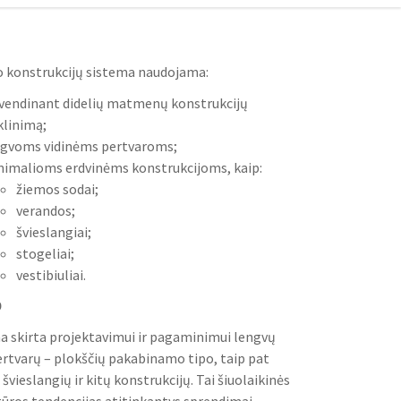
o konstrukcijų sistema naudojama:
vendinant didelių matmenų konstrukcijų
klinimą;
ngvoms vidinėms pertvaroms;
imalioms erdvinėms konstrukcijoms, kaip:
žiemos sodai;
verandos;
švieslangiai;
stogeliai;
vestibiuliai.
0
ma skirta projektavimui ir pagaminimui lengvų
ertvarų – plokščių pakabinamo tipo, taip pat
 švieslangių ir kitų konstrukcijų. Tai šiuolaikinės
tūros tendencijas atitinkantys sprendimai.