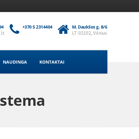
94
+370 5 2314404
M. Daukšos g. 8/6
.lt
LT-02102, Vilnius
NAUDINGA
KONTAKTAI
istema