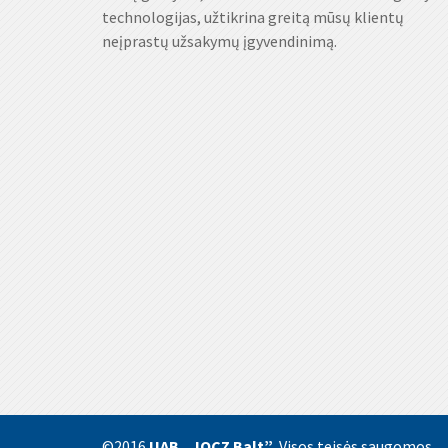
technologijas, užtikrina greitą mūsų klientų
neįprastų užsakymų įgyvendinimą.
©2016
UAB „JOCZ Balt”
. Visos teisės saugomos.