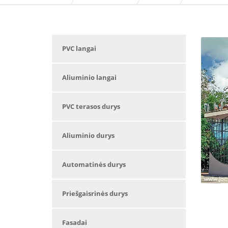
PVC langai
Aliuminio langai
PVC terasos durys
Aliuminio durys
Automatinės durys
Priešgaisrinės durys
Fasadai