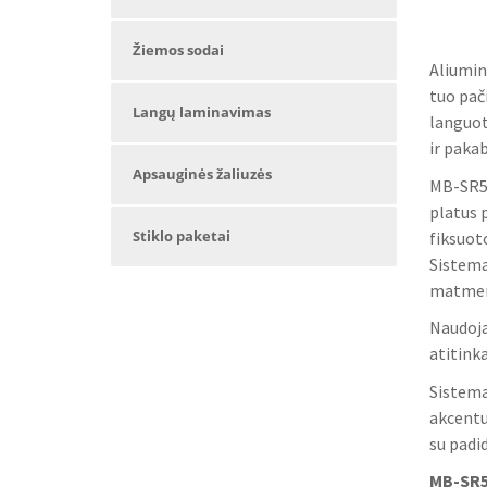
Žiemos sodai
Aliumin
tuo pač
Langų laminavimas
languot
ir paka
Apsauginės žaliuzės
MB-SR50
platus 
Stiklo paketai
fiksuoto
Sistema
matmenų
Naudoja
atitink
Sistema 
akcentu
su padi
MB-SR