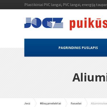
Plastikiniai PVC langai, PVC langai, energiją taupan
PAGRINDINIS PUSLAPIS
Alium
Jocz
Mūsų produktai
Fasadai
Aliuminio ko