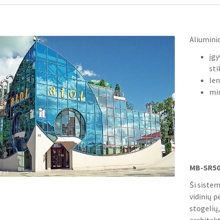
Aliumini
įgy
sti
le
min
MB-SR5
Ši siste
vidinių p
stogelių,
architek