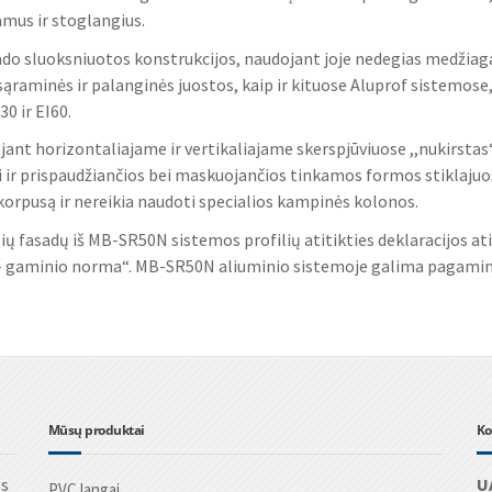
amus ir stoglangius.
ado sluoksniuotos konstrukcijos, naudojant joje nedegias medžiaga
sąraminės ir palanginės juostos, kaip ir kituose Aluprof sistemose,
30 ir EI60.
ant horizontaliajame ir vertikaliajame skerspjūviuose ,,nukirstas
ai ir prispaudžiančios bei maskuojančios tinkamos formos stiklaju
 korpusą ir nereikia naudoti specialios kampinės kolonos.
lių fasadų iš MB-SR50N sistemos profilių atitikties deklaracijos 
– gaminio norma“. MB-SR50N aliuminio sistemoje galima pagaminti
Mūsų produktai
Ko
os
U
PVC langai