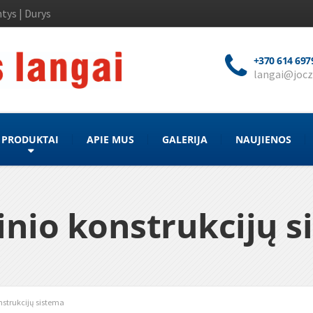
tys | Durys
+370 614 697
langai@jocz
PRODUKTAI
APIE MUS
GALERIJA
NAUJIENOS
inio konstrukcijų s
nstrukcijų sistema