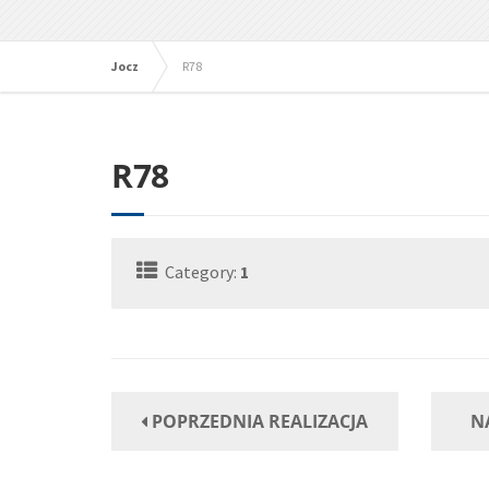
Jocz
R78
R78
Category:
1
POPRZEDNIA REALIZACJA
N