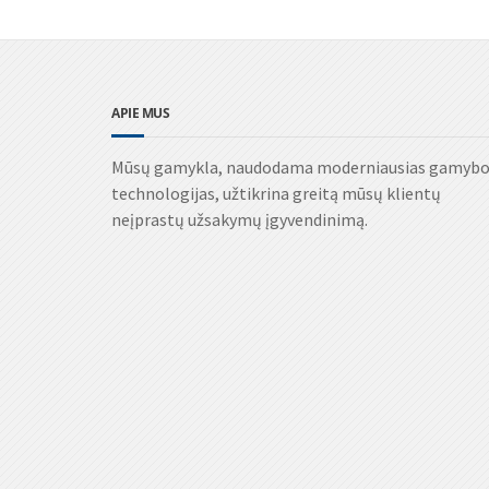
APIE MUS
Mūsų gamykla, naudodama moderniausias gamyb
technologijas, užtikrina greitą mūsų klientų
neįprastų užsakymų įgyvendinimą.