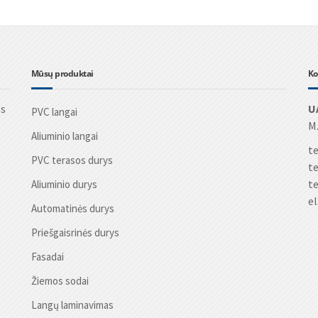
Mūsų produktai
Ko
os
U
PVC langai
M.
Aliuminio langai
te
PVC terasos durys
te
te
Aliuminio durys
el
Automatinės durys
Priešgaisrinės durys
Fasadai
Žiemos sodai
Langų laminavimas