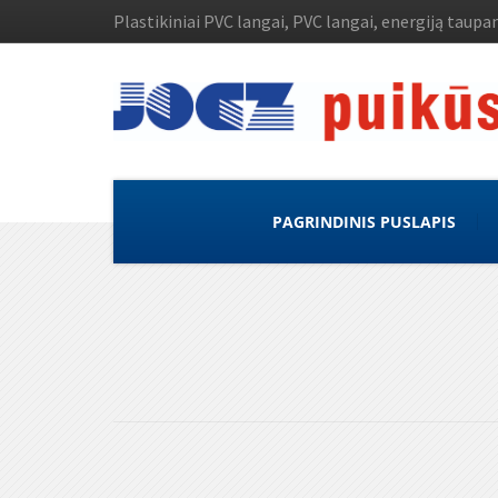
Plastikiniai PVC langai, PVC langai, energiją taupan
PAGRINDINIS PUSLAPIS