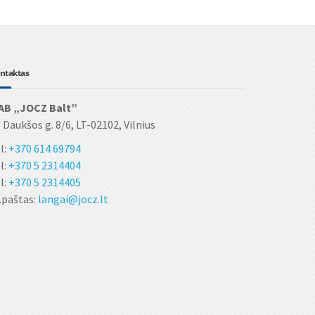
ntaktas
AB „JOCZ Balt”
 Daukšos g. 8/6, LT-02102, Vilnius
l:
+370 614 69794
l:
+370 5 2314404
l:
+370 5 2314405
.paštas:
langai@jocz.lt