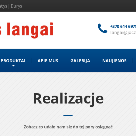
tys | Durys
+370 614 697
langai@jocz
PRODUKTAI
APIE MUS
GALERIJA
NAUJIENOS
Realizacje
Zobacz co udało nam się do tej pory osiągnąć